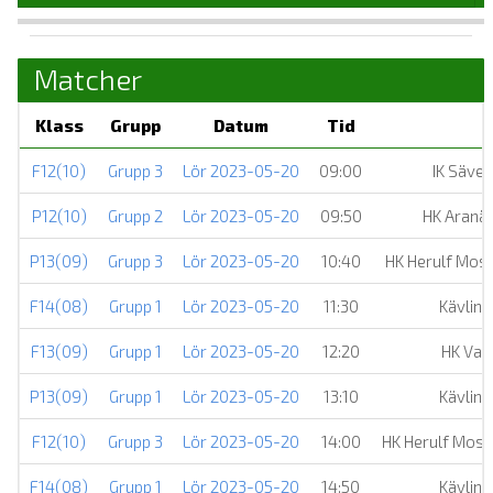
Matcher
Klass
Grupp
Datum
Tid
F12(10)
Grupp 3
Lör 2023-05-20
09:00
IK Säve
P12(10)
Grupp 2
Lör 2023-05-20
09:50
HK Aranä
P13(09)
Grupp 3
Lör 2023-05-20
10:40
HK Herulf Mos
F14(08)
Grupp 1
Lör 2023-05-20
11:30
Kävlin
F13(09)
Grupp 1
Lör 2023-05-20
12:20
HK Var
P13(09)
Grupp 1
Lör 2023-05-20
13:10
Kävlin
F12(10)
Grupp 3
Lör 2023-05-20
14:00
HK Herulf Moss
F14(08)
Grupp 1
Lör 2023-05-20
14:50
Kävlin