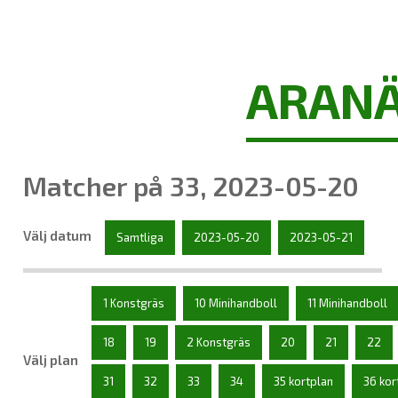
ARANÄ
Matcher på 33, 2023-05-20
Välj datum
Samtliga
2023-05-20
2023-05-21
1 Konstgräs
10 Minihandboll
11 Minihandboll
18
19
2 Konstgräs
20
21
22
Välj plan
31
32
33
34
35 kortplan
36 kor