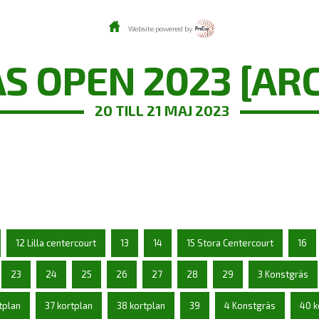
Website powered by
S OPEN 2023 [AR
20 TILL 21 MAJ 2023
12 Lilla centercourt
13
14
15 Stora Centercourt
16
23
24
25
26
27
28
29
3 Konstgräs
tplan
37 kortplan
38 kortplan
39
4 Konstgräs
40 k