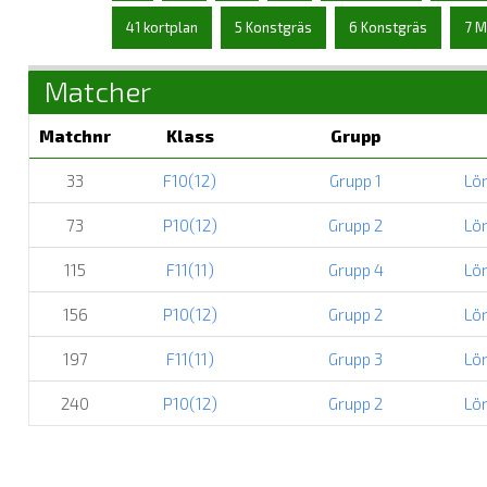
41 kortplan
5 Konstgräs
6 Konstgräs
7 M
Matcher
Matchnr
Klass
Grupp
33
F10(12)
Grupp 1
Lö
73
P10(12)
Grupp 2
Lö
115
F11(11)
Grupp 4
Lö
156
P10(12)
Grupp 2
Lö
197
F11(11)
Grupp 3
Lö
240
P10(12)
Grupp 2
Lö