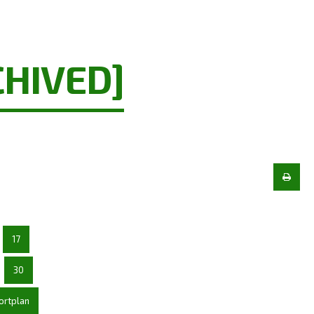
CHIVED]
17
30
ortplan