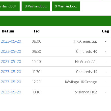
inihandboll
8 Minihandboll
9 Minihandboll
Datum
Tid
Lag
r 2023-05-20
09:00
HK Aranäs:Gul
-
r 2023-05-20
09:50
Önnereds HK
-
r 2023-05-20
10:40
HK Aranäs:Vit
-
r 2023-05-20
11:30
Önnereds HK
-
r 2023-05-20
12:20
Kävlinge HK:Orange
-
r 2023-05-20
13:10
Torslanda HK:2
-