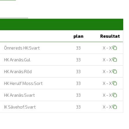
plan
Resultat
Önnereds HK:Svart
33
X - X
HK Aranäs:Gul
33
X - X
HK Aranäs:Röd
33
X - X
HK Herulf Moss:Sort
33
X - X
HK Aranäs:Svart
33
X - X
IK Sävehof:Svart
33
X - X