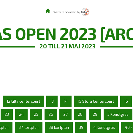
Website powered by
S OPEN 2023 [AR
20 TILL 21 MAJ 2023
12 Lilla centercourt
13
14
15 Stora Centercourt
16
23
24
25
26
27
28
29
3 Konstgräs
tplan
37 kortplan
38 kortplan
39
4 Konstgräs
40 k