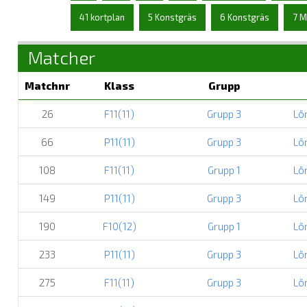
41 kortplan
5 Konstgräs
6 Konstgräs
7 M
Matcher
Matchnr
Klass
Grupp
26
F11(11)
Grupp 3
Lö
66
P11(11)
Grupp 3
Lö
108
F11(11)
Grupp 1
Lö
149
P11(11)
Grupp 3
Lö
190
F10(12)
Grupp 1
Lö
233
P11(11)
Grupp 3
Lö
275
F11(11)
Grupp 3
Lö