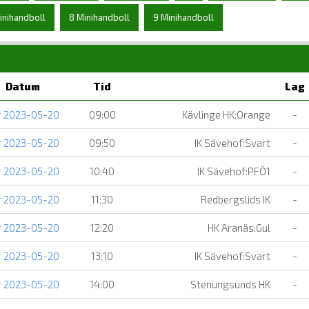
inihandboll
8 Minihandboll
9 Minihandboll
Datum
Tid
Lag
r 2023-05-20
09:00
Kävlinge HK:Orange
-
r 2023-05-20
09:50
IK Sävehof:Svart
-
r 2023-05-20
10:40
IK Sävehof:PFÖ1
-
r 2023-05-20
11:30
Redbergslids IK
-
r 2023-05-20
12:20
HK Aranäs:Gul
-
r 2023-05-20
13:10
IK Sävehof:Svart
-
r 2023-05-20
14:00
Stenungsunds HK
-