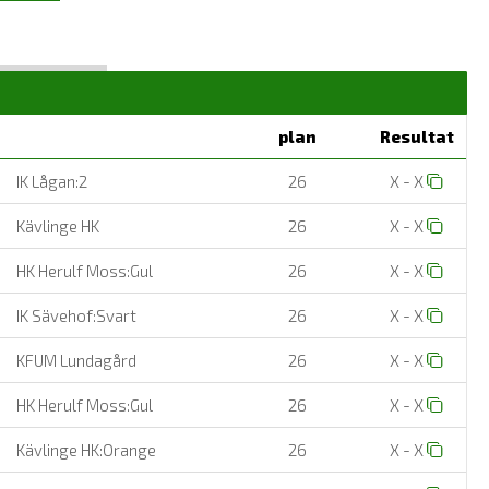
plan
Resultat
IK Lågan:2
26
X - X
Kävlinge HK
26
X - X
HK Herulf Moss:Gul
26
X - X
IK Sävehof:Svart
26
X - X
KFUM Lundagård
26
X - X
HK Herulf Moss:Gul
26
X - X
Kävlinge HK:Orange
26
X - X