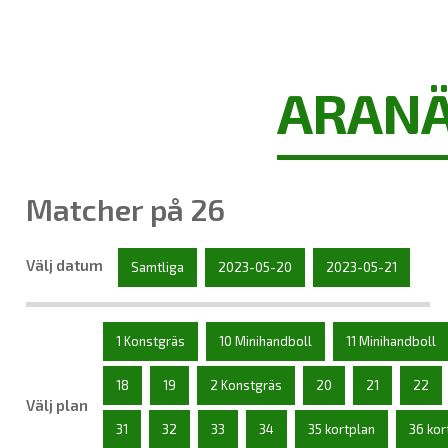
ARANÄ
Matcher på 26
Välj datum
Samtliga
2023-05-20
2023-05-21
1 Konstgräs
10 Minihandboll
11 Minihandboll
18
19
2 Konstgräs
20
21
22
Välj plan
31
32
33
34
35 kortplan
36 kor