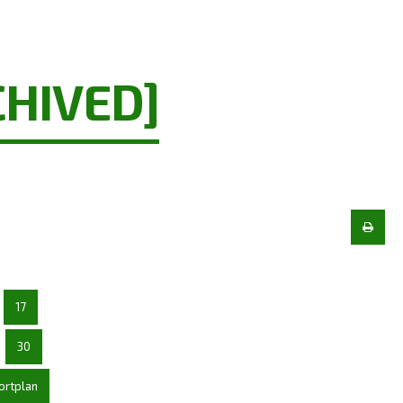
CHIVED]
17
30
ortplan