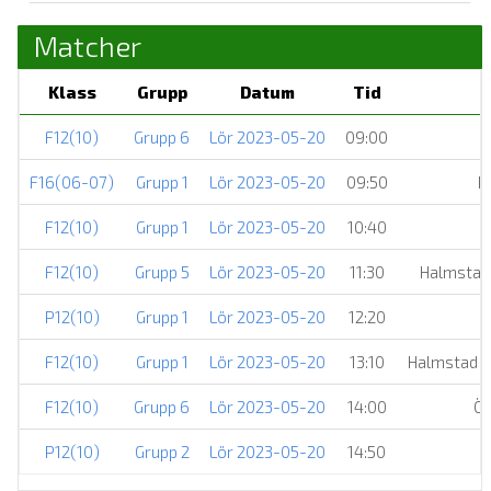
Matcher
Klass
Grupp
Datum
Tid
F12(10)
Grupp 6
Lör 2023-05-20
09:00
F16(06-07)
Grupp 1
Lör 2023-05-20
09:50
R
F12(10)
Grupp 1
Lör 2023-05-20
10:40
F12(10)
Grupp 5
Lör 2023-05-20
11:30
Halmstad
P12(10)
Grupp 1
Lör 2023-05-20
12:20
F12(10)
Grupp 1
Lör 2023-05-20
13:10
Halmstad H
F12(10)
Grupp 6
Lör 2023-05-20
14:00
Ön
P12(10)
Grupp 2
Lör 2023-05-20
14:50