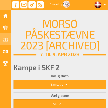
Powered by
MORSØ
PÅSKESTÆVNE
2023 [ARCHIVED]
7. TIL 9. APR 2023
Kampe i SKF 2
Vælg dato
Samtlige
Vælg bane
SKF 2