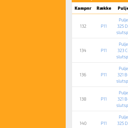
Kampnr
Række
Pulj
Pulje
132
P11
325 D
slutsp
Pulje
134
P11
323 C
slutsp
Pulje
136
P11
321 B
slutsp
Pulje
138
P11
321 B
slutsp
Pulje
140
P11
325 D