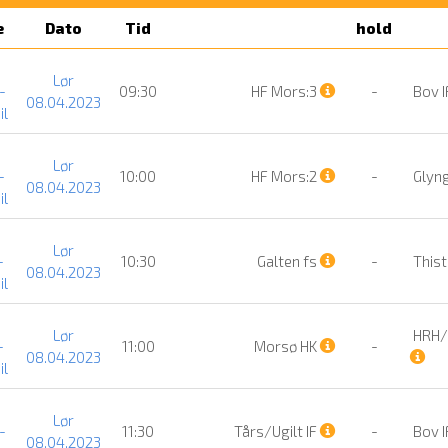
e
Dato
Tid
hold
Lør
-
09:30
HF Mors:3
-
Bov 
08.04.2023
il
Lør
-
10:00
HF Mors:2
-
Glyng
08.04.2023
il
Lør
-
10:30
Galten fs
-
Thist
08.04.2023
il
Lør
HRH/
-
11:00
Morsø HK
-
08.04.2023
il
Lør
-
11:30
Tårs/Ugilt IF
-
Bov 
08.04.2023