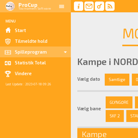
ProCup
Tournament Software
MENU
MO
Start
Tilmeldte hold
Spilleprogram
Kampe i NORD
Statistik Total
Vindere
Vælg dato
Samtlige
0
Last Update : 2023-07-18 09:26
GLYNGØRE
Vælg bane
SKF 2
STA
Kampe