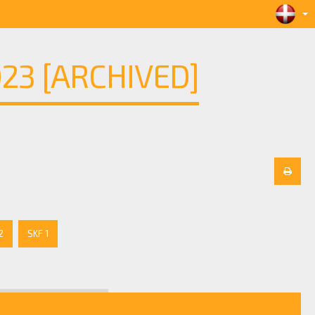
3 [ARCHIVED]
2
SKF 1