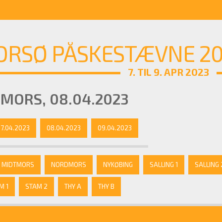
RSØ PÅSKESTÆVNE 202
7. TIL 9. APR 2023
MORS, 08.04.2023
7.04.2023
08.04.2023
09.04.2023
MIDTMORS
NORDMORS
NYKØBING
SALLING 1
SALLING 
M 1
STAM 2
THY A
THY B