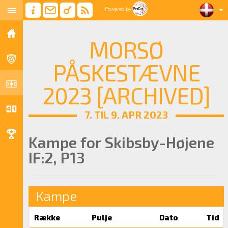
Powered by
MORSØ
PÅSKESTÆVNE
2023 [ARCHIVED]
7. TIL 9. APR 2023
Kampe for Skibsby-Højene
IF:2, P13
Kampe
Række
Pulje
Dato
Tid