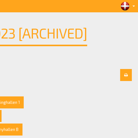
3 [ARCHIVED]
linghallen 1
hyhallen B