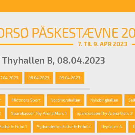
RSØ PÅSKESTÆVNE 202
7. TIL 9. APR 2023
 Thyhallen B, 08.04.2023
7.04.2023
08.04.2023
09.04.2023
n
Midtmors Sport
Nordmorshallen
Nykøbinghallen
Sal
2
Sparekassen Thy Arena Mors 1
Sparekassen Thy Arena Mors 2
ltur & Fritid 1
Sydvestmors Kultur & Fritid 2
Thyhallen A
T