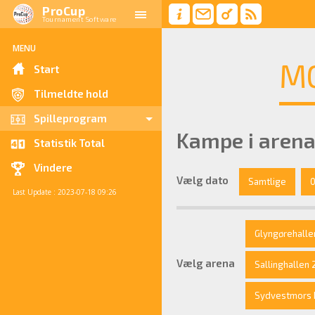
ProCup
Tournament Software
MENU
MO
Start
Tilmeldte hold
Spilleprogram
Kampe i arena
Statistik Total
Vindere
Vælg dato
Samtlige
0
Last Update : 2023-07-18 09:26
Glyngørehalle
Vælg arena
Sallinghallen 
Sydvestmors Ku