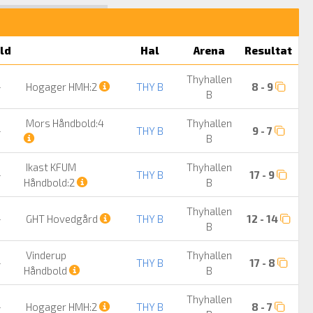
ld
Hal
Arena
Resultat
Thyhallen
-
Hogager HMH:2
THY B
8 - 9
B
Mors Håndbold:4
Thyhallen
-
THY B
9 - 7
B
Ikast KFUM
Thyhallen
-
THY B
17 - 9
Håndbold:2
B
Thyhallen
-
GHT Hovedgård
THY B
12 - 14
B
Vinderup
Thyhallen
-
THY B
17 - 8
Håndbold
B
Thyhallen
-
Hogager HMH:2
THY B
8 - 7