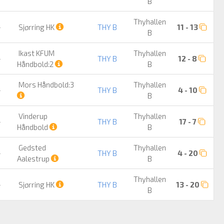
B
Thyhallen
-
Sjørring HK
THY B
11 - 13
B
Ikast KFUM
Thyhallen
-
THY B
12 - 8
Håndbold:2
B
Mors Håndbold:3
Thyhallen
-
THY B
4 - 10
B
Vinderup
Thyhallen
-
THY B
17 - 7
Håndbold
B
Gedsted
Thyhallen
-
THY B
4 - 20
Aalestrup
B
Thyhallen
-
Sjørring HK
THY B
13 - 20
B