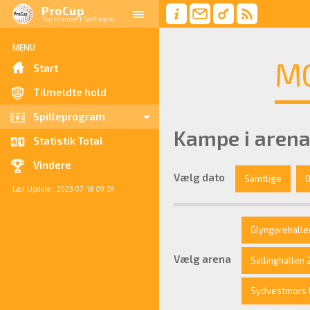
ProCup
Tournament Software
MENU
MO
Start
Tilmeldte hold
Spilleprogram
Kampe i arena
Statistik Total
Vindere
Vælg dato
Samtlige
0
Last Update : 2023-07-18 09:26
Glyngørehalle
Vælg arena
Sallinghallen 
Sydvestmors Ku