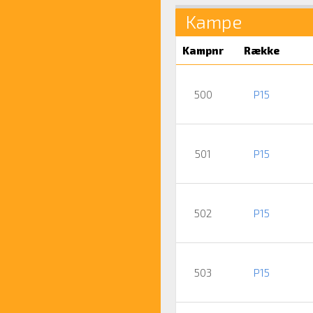
Kampe
Kampnr
Række
500
P15
501
P15
502
P15
503
P15