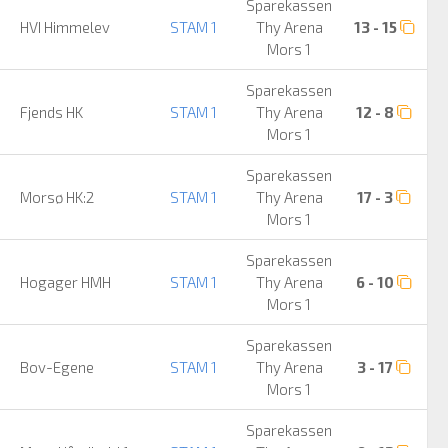
Sparekassen
HVI Himmelev
STAM 1
Thy Arena
13 - 15
Mors 1
Sparekassen
Fjends HK
STAM 1
Thy Arena
12 - 8
Mors 1
Sparekassen
Morsø HK:2
STAM 1
Thy Arena
17 - 3
Mors 1
Sparekassen
Hogager HMH
STAM 1
Thy Arena
6 - 10
Mors 1
Sparekassen
Bov-Egene
STAM 1
Thy Arena
3 - 17
Mors 1
Sparekassen