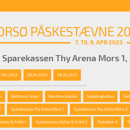
RSØ PÅSKESTÆVNE 202
7. TIL 9. APR 2023
 Sparekassen Thy Arena Mors 1,
7.04.2023
08.04.2023
09.04.2023
n
Midtmors Sport
Nordmorshallen
Nykøbinghallen
Sal
2
Sparekassen Thy Arena Mors 1
Sparekassen Thy Arena Mors 2
ltur & Fritid 1
Sydvestmors Kultur & Fritid 2
Thyhallen A
T