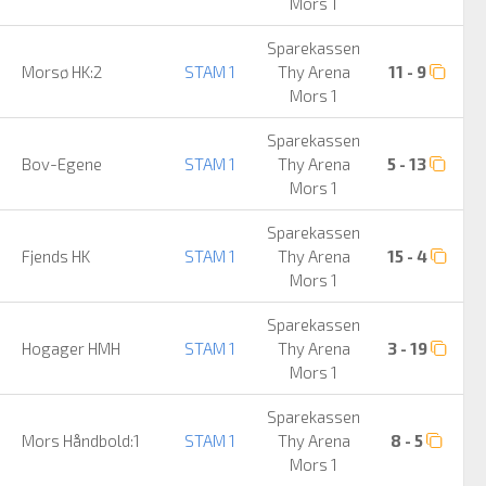
Mors 1
Sparekassen
Morsø HK:2
STAM 1
Thy Arena
11 - 9
Mors 1
Sparekassen
Bov-Egene
STAM 1
Thy Arena
5 - 13
Mors 1
Sparekassen
Fjends HK
STAM 1
Thy Arena
15 - 4
Mors 1
Sparekassen
Hogager HMH
STAM 1
Thy Arena
3 - 19
Mors 1
Sparekassen
Mors Håndbold:1
STAM 1
Thy Arena
8 - 5
Mors 1