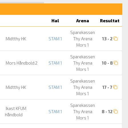
Hal
Arena
Resultat
Sparekassen
Midtthy HK
STAM 1
Thy Arena
13 - 2
Mors 1
Sparekassen
Mors Håndbold:2
STAM 1
Thy Arena
10 - 8
Mors 1
Sparekassen
Midtthy HK
STAM 1
Thy Arena
17 - 7
Mors 1
Sparekassen
Ikast KFUM
STAM 1
Thy Arena
8 - 12
Håndbold
Mors 1