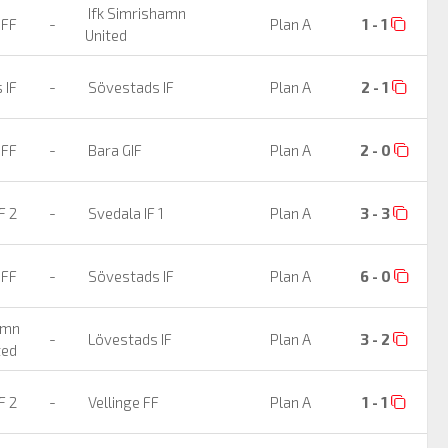
Ifk Simrishamn
 FF
-
Plan A
1 - 1
United
 IF
-
Sövestads IF
Plan A
2 - 1
 FF
-
Bara GIF
Plan A
2 - 0
F 2
-
Svedala IF 1
Plan A
3 - 3
 FF
-
Sövestads IF
Plan A
6 - 0
amn
-
Lövestads IF
Plan A
3 - 2
ted
F 2
-
Vellinge FF
Plan A
1 - 1