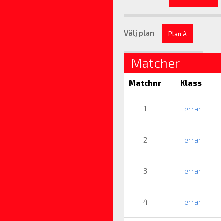
Välj plan
Plan A
Matcher
Matchnr
Klass
1
Herrar
2
Herrar
3
Herrar
4
Herrar