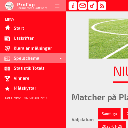
ProCup
Tournament Software
MENY
Start
Utskrifter
Klara anmälningar
Spelschema
NI
Statistik Totalt
Vinnare
Målskyttar
Matcher på Pl
Last Update : 2023-05-08 09:11
Samtliga
Välj datum
2023-01-29