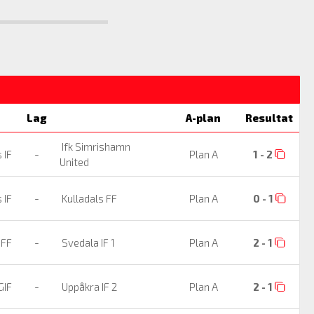
Lag
A-plan
Resultat
Ifk Simrishamn
 IF
-
Plan A
1 - 2
United
 IF
-
Kulladals FF
Plan A
0 - 1
 FF
-
Svedala IF 1
Plan A
2 - 1
GIF
-
Uppåkra IF 2
Plan A
2 - 1