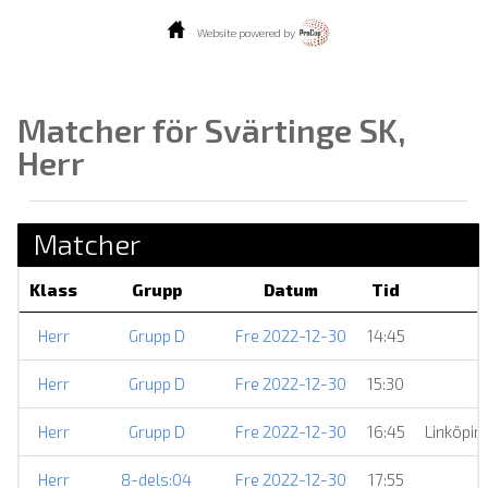
Website powered by
Matcher för Svärtinge SK,
Herr
Matcher
Klass
Grupp
Datum
Tid
Herr
Grupp D
Fre 2022-12-30
14:45
Herr
Grupp D
Fre 2022-12-30
15:30
Herr
Grupp D
Fre 2022-12-30
16:45
Linköpin
Herr
8-dels:04
Fre 2022-12-30
17:55