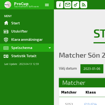
ProCup
Tournament Software
MENY
Start
S
Utskrifter
Klara anmälningar
Spelschema
Matcher Sön 
Statistik Totalt
Last Update : 2023-04-13 12:59
Välj datum
2023-01-06
Matcher
Matchnr
Klass
5053
F13/F14