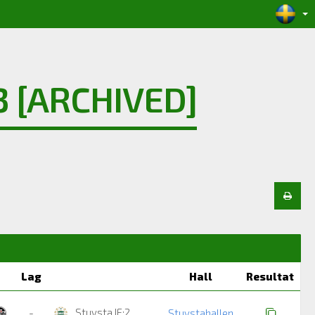
 [ARCHIVED]
Lag
Hall
Resultat
Stuvsta IF:2
-
Stuvstahallen