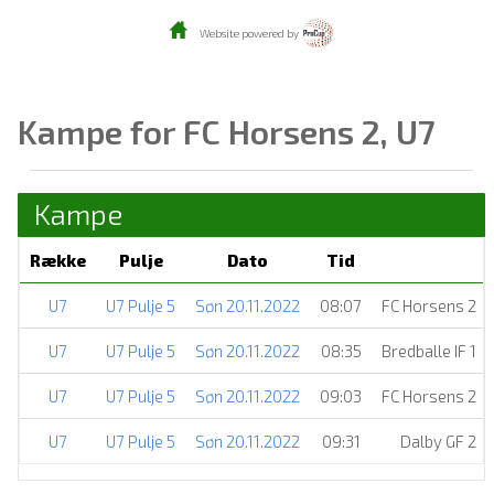
Website powered by
Kampe for FC Horsens 2, U7
Kampe
Række
Pulje
Dato
Tid
U7
U7 Pulje 5
Søn 20.11.2022
08:07
FC Horsens 2
U7
U7 Pulje 5
Søn 20.11.2022
08:35
Bredballe IF 1
U7
U7 Pulje 5
Søn 20.11.2022
09:03
FC Horsens 2
U7
U7 Pulje 5
Søn 20.11.2022
09:31
Dalby GF 2