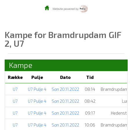
Website powered by
Kampe for Bramdrupdam GIF
2, U7
Kampe
Række
Pulje
Dato
Tid
U7
U7 Pulje 4
Søn 20.11.2022
08:14
Bramdrupdam G
U7
U7 Pulje 4
Søn 20.11.2022
08:42
Lund
U7
U7 Pulje 4
Søn 20.11.2022
09:17
Hedensted
U7
U7 Pulje 4
Søn 20.11.2022
10:06
Bramdrupdam G