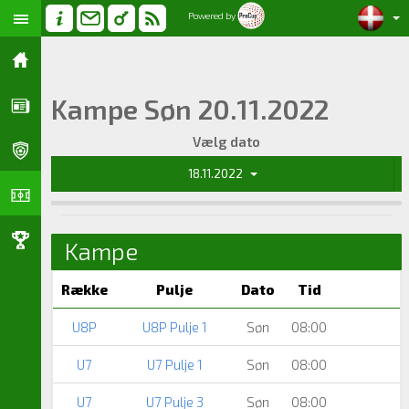
Powered by
Kampe Søn 20.11.2022
Vælg dato
18.11.2022
Kampe
Række
Pulje
Dato
Tid
U8P
U8P Pulje 1
Søn
08:00
U7
U7 Pulje 1
Søn
08:00
U7
U7 Pulje 3
Søn
08:00