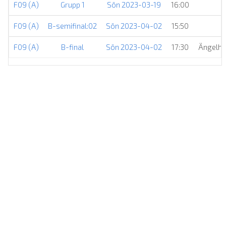
F09 (A)
Grupp 1
Sön 2023-03-19
16:00
F09 (A)
B-semifinal:02
Sön 2023-04-02
15:50
F09 (A)
B-final
Sön 2023-04-02
17:30
Ängelhol