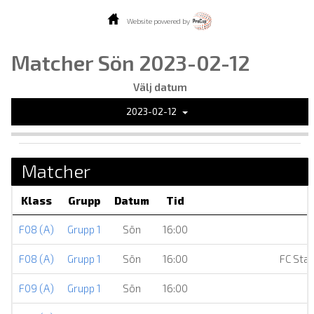
Website powered by
Matcher Sön 2023-02-12
Välj datum
2023-02-12
Matcher
Klass
Grupp
Datum
Tid
F08 (A)
Grupp 1
Sön
16:00
F08 (A)
Grupp 1
Sön
16:00
FC Sta
F09 (A)
Grupp 1
Sön
16:00
M