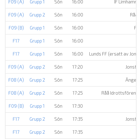
F09 (A)
Grupp 1
Sön
16:00
IF Limhamn
F09 (A)
Grupp 2
Sön
16:00
Råå 
F09 (B)
Grupp 1
Sön
16:00
Fu
F17
Grupp 1
Sön
16:00
F17
Grupp 1
Sön
16:00
Lunds FF (ersatt av Jons
F09 (A)
Grupp 2
Sön
17:20
Jonsto
F08 (A)
Grupp 2
Sön
17:25
Ängel
F08 (A)
Grupp 2
Sön
17:25
Råå Idrottsförenin
F09 (B)
Grupp 1
Sön
17:30
I
F17
Grupp 2
Sön
17:35
Jonsto
F17
Grupp 2
Sön
17:35