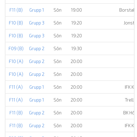
F11 (B)
Grupp 1
Sön
19:00
Borstah
F10 (B)
Grupp 3
Sön
19:20
Jonsto
F10 (B)
Grupp 3
Sön
19:20
I
F09 (B)
Grupp 2
Sön
19:30
F10 (A)
Grupp 2
Sön
20:00
F10 (A)
Grupp 2
Sön
20:00
M
F11 (A)
Grupp 1
Sön
20:00
IFK K
F11 (A)
Grupp 1
Sön
20:00
Trell
F11 (B)
Grupp 2
Sön
20:00
BK Höl
F11 (B)
Grupp 2
Sön
20:00
IFK K