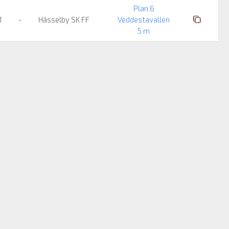
Plan 6
:1
-
Hässelby SK FF
Veddestavallen
5 m