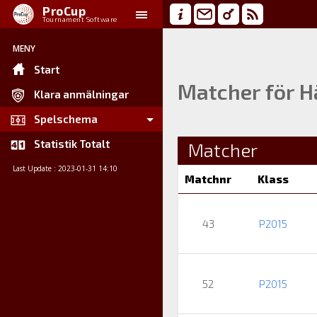
ProCup
Tournament Software
MENY
Start
Matcher för H
Klara anmälningar
Spelschema
Statistik Totalt
Matcher
Last Update : 2023-01-31 14:10
Matchnr
Klass
43
P2015
52
P2015