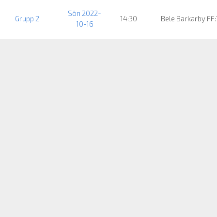
Sön 2022-
Grupp 2
14:30
Bele Barkarby FF
10-16