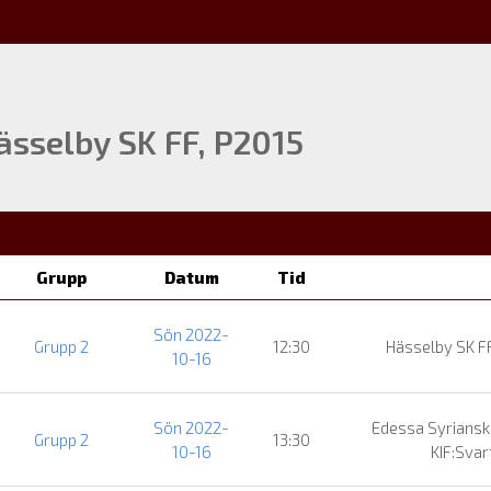
ässelby SK FF, P2015
Grupp
Datum
Tid
Sön 2022-
Grupp 2
12:30
Hässelby SK F
10-16
Sön 2022-
Edessa Syriansk
Grupp 2
13:30
10-16
KIF:Sva