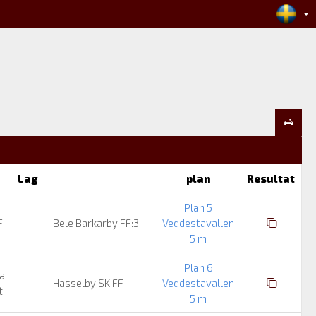
Lag
plan
Resultat
Plan 5
F
-
Bele Barkarby FF:3
Veddestavallen
5 m
Plan 6
a
-
Hässelby SK FF
Veddestavallen
rt
5 m