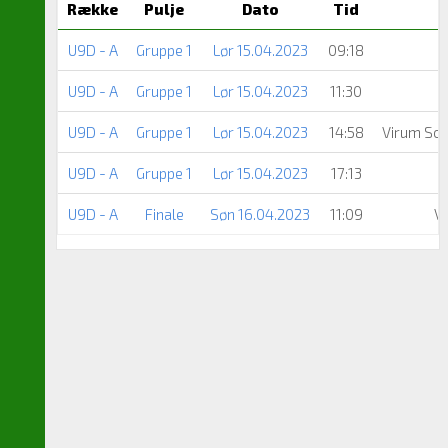
Række
Pulje
Dato
Tid
U9D - A
Gruppe 1
Lør 15.04.2023
09:18
U9D - A
Gruppe 1
Lør 15.04.2023
11:30
U9D - A
Gruppe 1
Lør 15.04.2023
14:58
Virum Sor
U9D - A
Gruppe 1
Lør 15.04.2023
17:13
U9D - A
Finale
Søn 16.04.2023
11:09
Vi