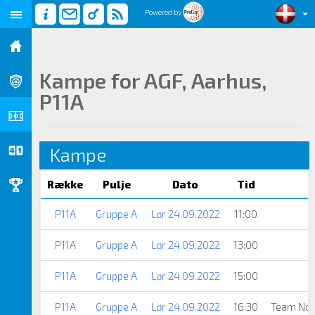
Powered by
Kampe for AGF, Aarhus,
P11A
Kampe
Række
Pulje
Dato
Tid
P11A
Gruppe A
Lør 24.09.2022
11:00
P11A
Gruppe A
Lør 24.09.2022
13:00
P11A
Gruppe A
Lør 24.09.2022
15:00
P11A
Gruppe A
Lør 24.09.2022
16:30
Team Nor