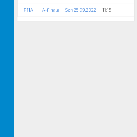
P11A
A-Finale
Søn 25.09.2022
11:15