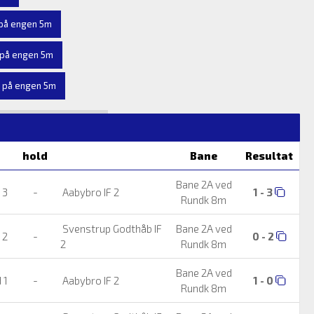
på engen 5m
 på engen 5m
 på engen 5m
hold
Bane
Resultat
Bane 2A ved
K 3
-
Aabybro IF 2
1 - 3
Rundk 8m
Svenstrup Godthåb IF
Bane 2A ved
 2
-
0 - 2
2
Rundk 8m
Bane 2A ved
 1
-
Aabybro IF 2
1 - 0
Rundk 8m