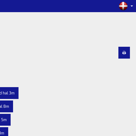
d hal 3m
al 8m
n 5m
 8m