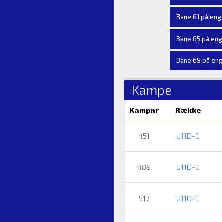
Bane 61 på en
Bane 65 på en
Bane 69 på en
Kampe
Kampnr
Række
451
U11D-C
489
U11D-C
517
U11D-C