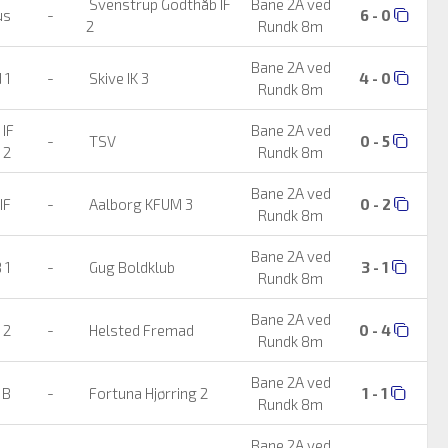
Svenstrup Godthåb IF
Bane 2A ved
us
-
6 - 0
2
Rundk 8m
Bane 2A ved
 1
-
Skive IK 3
4 - 0
Rundk 8m
IF
Bane 2A ved
-
TSV
0 - 5
2
Rundk 8m
Bane 2A ved
IF
-
Aalborg KFUM 3
0 - 2
Rundk 8m
Bane 2A ved
 1
-
Gug Boldklub
3 - 1
Rundk 8m
Bane 2A ved
 2
-
Helsted Fremad
0 - 4
Rundk 8m
Bane 2A ved
 B
-
Fortuna Hjørring 2
1 - 1
Rundk 8m
Bane 2A ved