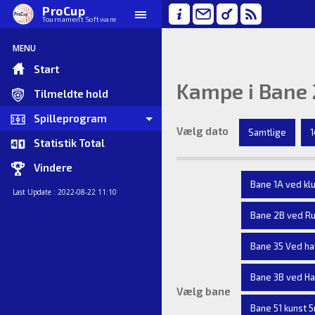
ProCup
Tournament Software
MENU
Start
Kampe i Bane 
Tilmeldte hold
Spilleprogram
Vælg dato
Samtlige
1
Statistik Total
Vindere
Bane 1A ved kl
Last Update : 2022-08-22 11:10
Bane 2B ved R
Bane 35 Ved ha
Bane 3B ved Ha
Vælg bane
Bane 51 kunst 