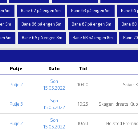
gen 5m
Bane 62 på engen 5m
Bane 63 på engen 5m
Bane 64 
gen 5m
Bane 66 på engen 5m
Bane 67 på engen 5m
Bane 68
gen 5m
Bane 6A på engen 8m
Bane 6B på engen 8m
Bane 70
Pulje
Dato
Tid
Søn
Pulje 2
10:00
Skive I
15.05.2022
Søn
Pulje 3
10:25
Skagen Idræts Klub
15.05.2022
Søn
Pulje 2
10:50
Helsted Fremad
15.05.2022