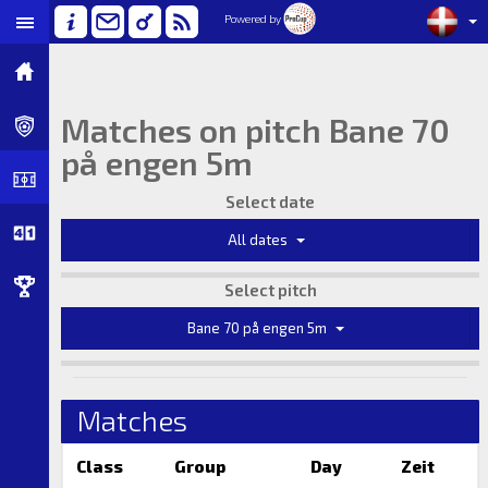
Powered by
Matches on pitch Bane 70
på engen 5m
Select date
All dates
Select pitch
Bane 70 på engen 5m
Matches
Class
Group
Day
Zeit