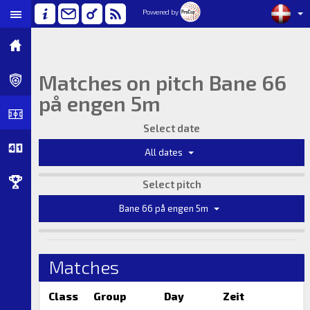
Powered by
Matches on pitch Bane 66
på engen 5m
Select date
All dates
Select pitch
Bane 66 på engen 5m
Matches
Class
Group
Day
Zeit