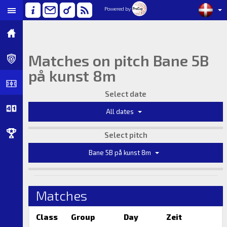
Powered by
Matches on pitch Bane 5B
på kunst 8m
Select date
All dates
Select pitch
Bane 5B på kunst 8m
Matches
Class
Group
Day
Zeit