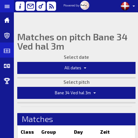
Powered by
Matches on pitch Bane 34
Ved hal 3m
Select date
All dates
Select pitch
Bane 34 Ved hal 3m
Matches
Class
Group
Day
Zeit