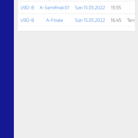
U9D-B
A-Semifinal:01
Søn 15.05.2022
15:55
A
U9D-B
A-Finale
Søn 15.05.2022
16:45
Tern