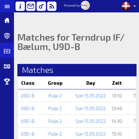
Powered by
Matches for Terndrup IF/
Bælum, U9D-B
Matches
Class
Group
Day
Zeit
U9D-B
Pulje 2
Søn 15.05.2022
13:10
Te
U9D-B
Pulje 2
Søn 15.05.2022
13:49
U9D-B
Pulje 2
Søn 15.05.2022
14:30
Te
U9D-B
Pulje 2
Søn 15.05.2022
15:10