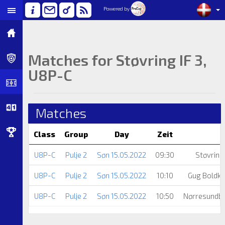
Powered by
Matches for Støvring IF 3,
U8P-C
Matches
Class
Group
Day
Zeit
U8P-C
Pulje 2
Søn 15.05.2022
09:30
Støvring 
U8P-C
Pulje 2
Søn 15.05.2022
10:10
Gug Boldkl
U8P-C
Pulje 2
Søn 15.05.2022
10:50
Nørresundb