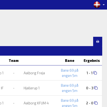
Team
Bane
Ergebnis
Bane 69 på
p 1
-
Aalborg Freja
1 - 1
engen 5m
Bane 69 på
 IF
-
Hjallerup 1
0 - 3
engen 5m
Bane 69 på
p 1
-
Aalborg KFUM 4
2 - 0
engen 5m