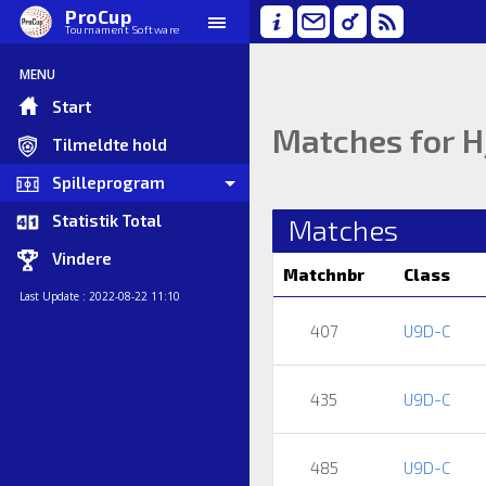
ProCup
Tournament Software
MENU
Start
Matches for H
Tilmeldte hold
Spilleprogram
Statistik Total
Matches
Vindere
Matchnbr
Class
Last Update : 2022-08-22 11:10
407
U9D-C
435
U9D-C
485
U9D-C