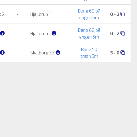
Bane 69 på
b 2
-
Hjallerup 1
0 - 2
engen 5m
Bane 68 på
-
Hjallerup 1
0 - 2
engen 5m
Bane 50
-
Skalborg SK
3 - 0
træn 5m