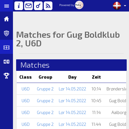
Powered by
Matches for Gug Boldklub
2, U6D
Matches
Class
Group
Day
Zeit
U6D
Gruppe 2
Lør 14.05.2022
10:14
Brønderslev
U6D
Gruppe 2
Lør 14.05.2022
10:45
Gug Boldk
U6D
Gruppe 2
Lør 14.05.2022
11:14
Aalborg 
U6D
Gruppe 2
Lør 14.05.2022
11:44
Gug Boldk