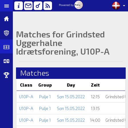
Powered by
Matches for Grindsted
Uggerhalne
Idrætsforening, U10P-A
Matches
Class
Group
Day
Zeit
U10P-A
Pulje 1
Søn 15.05.2022
12:15
Grindsted 
U10P-A
Pulje 1
Søn 15.05.2022
13:15
U10P-A
Pulje 1
Søn 15.05.2022
14:00
Grindsted 