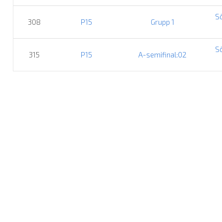
S
308
P15
Grupp 1
S
315
P15
A-semifinal:02