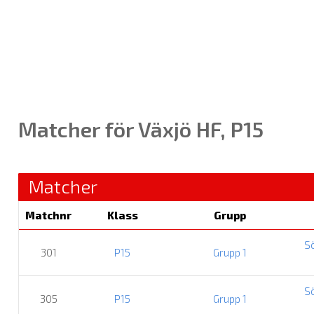
Matcher för Växjö HF, P15
Matcher
Matchnr
Klass
Grupp
S
301
P15
Grupp 1
S
305
P15
Grupp 1