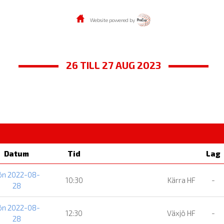
Website powered by
26 TILL 27 AUG 2023
Datum
Tid
Lag
ön 2022-08-
10:30
Kärra HF
-
28
ön 2022-08-
12:30
Växjö HF
-
28