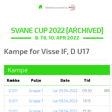
Website powered by
SVANE CUP 2022 [ARCHIVED]
8. TIL 10. APR 2022
Kampe for Visse IF, D U17
Kampe
Række
Pulje
Dato
Tid
D U17
Gruppe 1
Lør 09.04.2022
09:30
BMI 
D U17
Gruppe 1
Lør 09.04.2022
13:15
D U17
Gruppe 1
Lør 09.04.2022
15:30