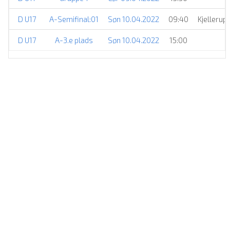
D U17
A-Semifinal:01
Søn 10.04.2022
09:40
Kjellerup
D U17
A-3.e plads
Søn 10.04.2022
15:00