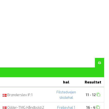
hal
Resultat
Filstedvejen
Brønderslev IF:1
11 - 12
skolehal
Odder-TMG Håndbold:2
Frejlevhal 1
16 - 4