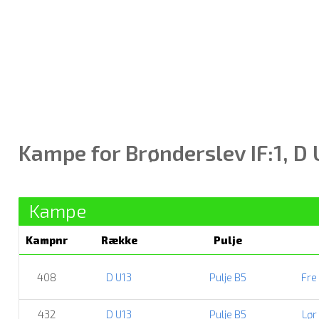
Kampe for Brønderslev IF:1, D 
Kampe
Kampnr
Række
Pulje
408
D U13
Pulje B5
Fre
432
D U13
Pulje B5
Lør