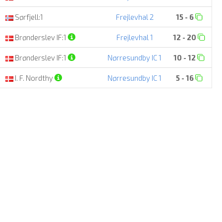
Sørfjell:1
Frejlevhal 2
15 - 6
Brønderslev IF:1
Frejlevhal 1
12 - 20
Brønderslev IF:1
Nørresundby IC 1
10 - 12
I. F. Nordthy
Nørresundby IC 1
5 - 16