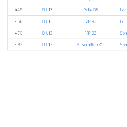
448
D U13
Pulje B5
Lør
456
D U13
MP B3
Lør
470
D U13
MP B3
Søn
482
D U13
B-Semifinal:02
Søn