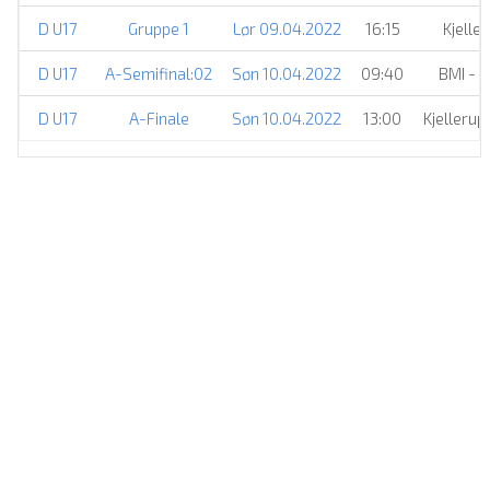
D U17
Gruppe 1
Lør 09.04.2022
16:15
Kjelle
D U17
A-Semifinal:02
Søn 10.04.2022
09:40
BMI - 
D U17
A-Finale
Søn 10.04.2022
13:00
Kjelleru