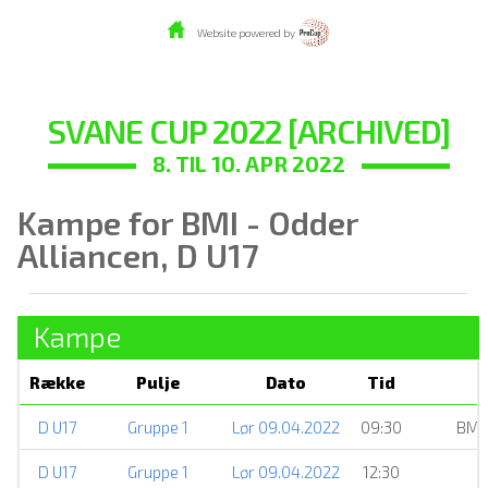
Website powered by
SVANE CUP 2022 [ARCHIVED]
8. TIL 10. APR 2022
Kampe for BMI - Odder
Alliancen, D U17
Kampe
Række
Pulje
Dato
Tid
D U17
Gruppe 1
Lør 09.04.2022
09:30
BMI 
D U17
Gruppe 1
Lør 09.04.2022
12:30