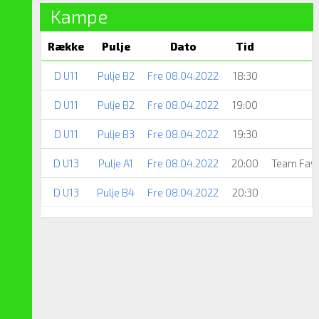
Kampe
Række
Pulje
Dato
Tid
D U11
Pulje B2
Fre 08.04.2022
18:30
D U11
Pulje B2
Fre 08.04.2022
19:00
D U11
Pulje B3
Fre 08.04.2022
19:30
D U13
Pulje A1
Fre 08.04.2022
20:00
Team Fav
D U13
Pulje B4
Fre 08.04.2022
20:30