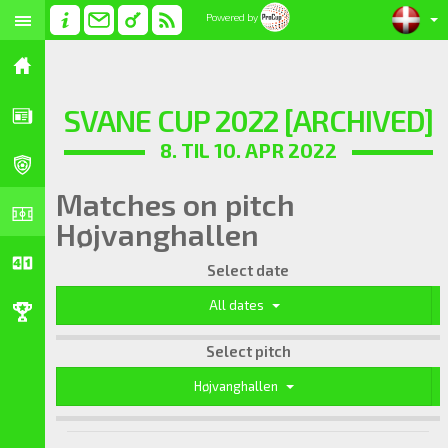
Powered by
SVANE CUP 2022 [ARCHIVED]
8. TIL 10. APR 2022
Matches on pitch
Højvanghallen
Select date
All dates
Select pitch
Højvanghallen