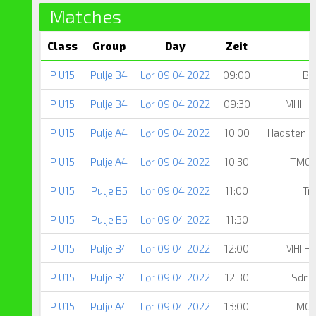
Matches
Class
Group
Day
Zeit
P U15
Pulje B4
Lør 09.04.2022
09:00
Bi
P U15
Pulje B4
Lør 09.04.2022
09:30
MHI Hå
P U15
Pulje A4
Lør 09.04.2022
10:00
Hadsten 
P U15
Pulje A4
Lør 09.04.2022
10:30
TMG,
P U15
Pulje B5
Lør 09.04.2022
11:00
Tr
P U15
Pulje B5
Lør 09.04.2022
11:30
O
P U15
Pulje B4
Lør 09.04.2022
12:00
MHI Hå
P U15
Pulje B4
Lør 09.04.2022
12:30
Sdr.
P U15
Pulje A4
Lør 09.04.2022
13:00
TMG,