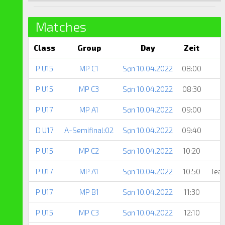
Matches
Class
Group
Day
Zeit
P U15
MP C1
Søn 10.04.2022
08:00
P U15
MP C3
Søn 10.04.2022
08:30
P U17
MP A1
Søn 10.04.2022
09:00
D U17
A-Semifinal:02
Søn 10.04.2022
09:40
P U15
MP C2
Søn 10.04.2022
10:20
P U17
MP A1
Søn 10.04.2022
10:50
Tea
P U17
MP B1
Søn 10.04.2022
11:30
P U15
MP C3
Søn 10.04.2022
12:10