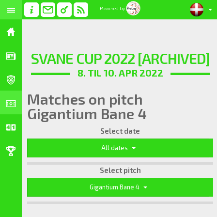
Powered by
SVANE CUP 2022 [ARCHIVED]
8. TIL 10. APR 2022
Matches on pitch
Gigantium Bane 4
Select date
All dates
Select pitch
Gigantium Bane 4