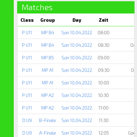
Matches
Class
Group
Day
Zeit
P U11
MP B4
Søn 10.04.2022
08:00
P U11
MP B4
Søn 10.04.2022
08:30
Od
P U11
MP B5
Søn 10.04.2022
09:00
P U11
MP A1
Søn 10.04.2022
09:30
Od
P U11
MP A1
Søn 10.04.2022
10:00
P U11
MP A2
Søn 10.04.2022
10:30
T
P U11
MP A2
Søn 10.04.2022
11:00
D U9
B-Finale
Søn 10.04.2022
11:30
D U9
A-Finale
Søn 10.04.2022
12:05
Gød