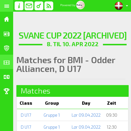
Powered by
SVANE CUP 2022 [ARCHIVED]
8. TIL 10. APR 2022
Matches for BMI - Odder
Alliancen, D U17
Matches
Class
Group
Day
Zeit
D U17
Gruppe 1
Lør 09.04.2022
09:30
D U17
Gruppe 1
Lør 09.04.2022
12:30