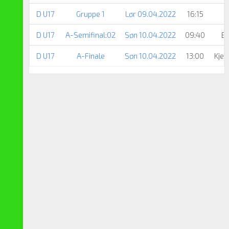
D U17
Gruppe 1
Lør 09.04.2022
16:15
K
D U17
A-Semifinal:02
Søn 10.04.2022
09:40
BM
D U17
A-Finale
Søn 10.04.2022
13:00
Kjel