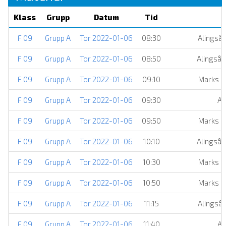
Klass
Grupp
Datum
Tid
F 09
Grupp A
Tor 2022-01-06
08:30
Alingsås
F 09
Grupp A
Tor 2022-01-06
08:50
Alingsås
F 09
Grupp A
Tor 2022-01-06
09:10
Marks H
F 09
Grupp A
Tor 2022-01-06
09:30
Ar
F 09
Grupp A
Tor 2022-01-06
09:50
Marks HK
F 09
Grupp A
Tor 2022-01-06
10:10
Alingsås
F 09
Grupp A
Tor 2022-01-06
10:30
Marks HK
F 09
Grupp A
Tor 2022-01-06
10:50
Marks H
F 09
Grupp A
Tor 2022-01-06
11:15
Alingsås
F 09
Grupp A
Tor 2022-01-06
11:40
Ar