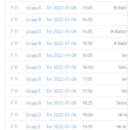
F 11
Grupp B
Tor 2022-01-06
13:45
IK Balti
F 11
Grupp B
Tor 2022-01-06
14:20
H
F 11
Grupp D
Tor 2022-01-06
14:55
IK Baltic
F 11
Grupp B
Tor 2022-01-06
15:30
IK Balti
F 11
Grupp B
Tor 2022-01-06
16:05
Vet
F 11
Grupp D
Tor 2022-01-06
16:40
Skövd
F 11
Grupp B
Tor 2022-01-06
17:15
Vet
F 11
Grupp E
Tor 2022-01-06
17:50
Skö
F 11
Grupp B
Tor 2022-01-06
18:25
Skövde
F 11
Grupp D
Tor 2022-01-06
19:00
HK Ar
F 11
Grupp E
Tor 2022-01-06
19:35
HK Ara