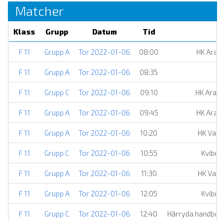
Matcher
Klass
Grupp
Datum
Tid
F 11
Grupp A
Tor 2022-01-06
08:00
HK Ara
F 11
Grupp A
Tor 2022-01-06
08:35
M
F 11
Grupp C
Tor 2022-01-06
09:10
HK Ara
F 11
Grupp A
Tor 2022-01-06
09:45
HK Ara
F 11
Grupp A
Tor 2022-01-06
10:20
HK Var
F 11
Grupp C
Tor 2022-01-06
10:55
Kvibe
F 11
Grupp A
Tor 2022-01-06
11:30
HK Var
F 11
Grupp A
Tor 2022-01-06
12:05
Kvibe
F 11
Grupp C
Tor 2022-01-06
12:40
Härryda handbol