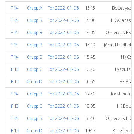
F 14
Grupp A
Tor 2022-01-06
13:15
Bollebygd
F 14
Grupp B
Tor 2022-01-06
14:00
HK Aranäs:
F 14
Grupp B
Tor 2022-01-06
14:35
Önnereds HK:
F 14
Grupp B
Tor 2022-01-06
15:10
Tjörns Handboll 
F 14
Grupp B
Tor 2022-01-06
15:45
HK Co
F 13
Grupp C
Tor 2022-01-06
16:20
Lysekils 
F 13
Grupp D
Tor 2022-01-06
16:55
HK Ara
F 14
Grupp B
Tor 2022-01-06
17:30
Torslanda H
F 13
Grupp C
Tor 2022-01-06
18:05
HK Boll
F 14
Grupp B
Tor 2022-01-06
18:40
Önnereds HK:
F 13
Grupp D
Tor 2022-01-06
19:15
Kungälvs H