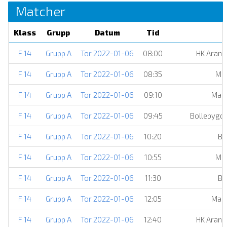
Matcher
Klass
Grupp
Datum
Tid
F 14
Grupp A
Tor 2022-01-06
08:00
HK Aranä
F 14
Grupp A
Tor 2022-01-06
08:35
Mö
F 14
Grupp A
Tor 2022-01-06
09:10
Mar
F 14
Grupp A
Tor 2022-01-06
09:45
Bollebygd
F 14
Grupp A
Tor 2022-01-06
10:20
BK
F 14
Grupp A
Tor 2022-01-06
10:55
Mö
F 14
Grupp A
Tor 2022-01-06
11:30
BK
F 14
Grupp A
Tor 2022-01-06
12:05
Mar
F 14
Grupp A
Tor 2022-01-06
12:40
HK Aranä