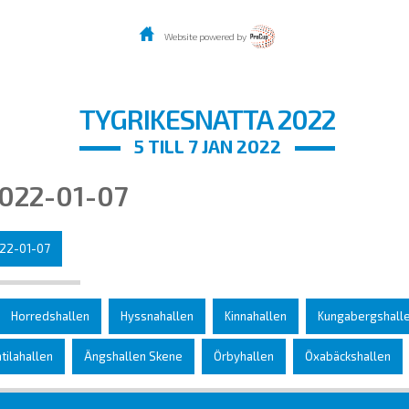
Website powered by
TYGRIKESNATTA 2022
5 TILL 7 JAN 2022
2022-01-07
22-01-07
Horredshallen
Hyssnahallen
Kinnahallen
Kungabergshallen
tilahallen
Ängshallen Skene
Örbyhallen
Öxabäckshallen