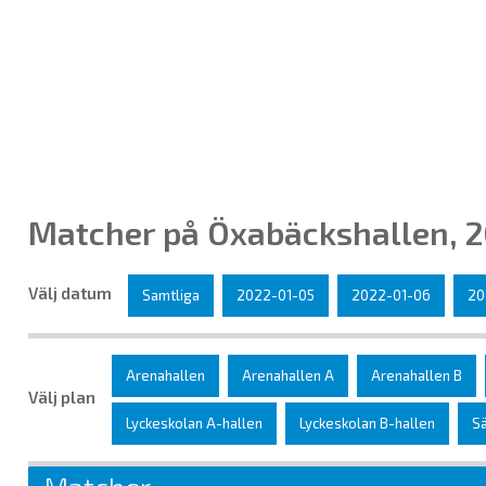
Matcher på Öxabäckshallen, 
Välj datum
Samtliga
2022-01-05
2022-01-06
20
Arenahallen
Arenahallen A
Arenahallen B
Välj plan
Lyckeskolan A-hallen
Lyckeskolan B-hallen
Sä