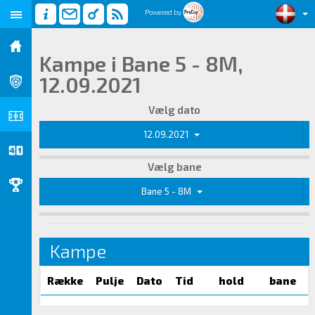
Powered by
Kampe i Bane 5 - 8M,
12.09.2021
Vælg dato
12.09.2021
Vælg bane
Bane 5 - 8M
Kampe
Række
Pulje
Dato
Tid
hold
bane
R