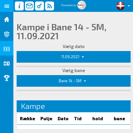
Powered by
Kampe i Bane 14 - 5M,
11.09.2021
Vælg dato
11.09.2021
Vælg bane
Bane 14 - 5M
Kampe
Række
Pulje
Dato
Tid
hold
bane
R