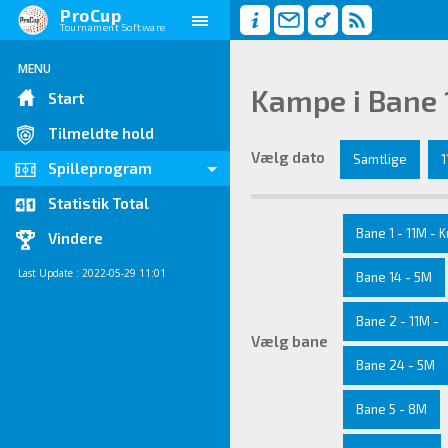
ProCup
Tournament Software
MENU
Kampe i Bane 1
Start
Tilmeldte hold
Vælg dato
Samtlige
1
Spilleprogram
Statistik Total
Bane 1 - 11M - 
Vindere
Last Update : 2022-05-29 11:01
Bane 14 - 5M
Bane 2 - 11M -
Vælg bane
Bane 24 - 5M
Bane 5 - 8M