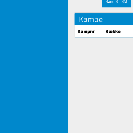
Bane 8 - 8M
Kampe
Kampnr
Række