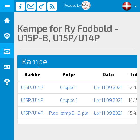
Powered by
Kampe for Ry Fodbold -
U15P-B, U15P/U14P
Kampe
Række
Pulje
Dato
Tid
U15P/U14P
Gruppe 1
Lør 11.09.2021
12:45
U15P/U14P
Gruppe 1
Lør 11.09.2021
14:15
U15P/U14P
Plac. kamp 5.-6. pla
Lør 11.09.2021
15:45