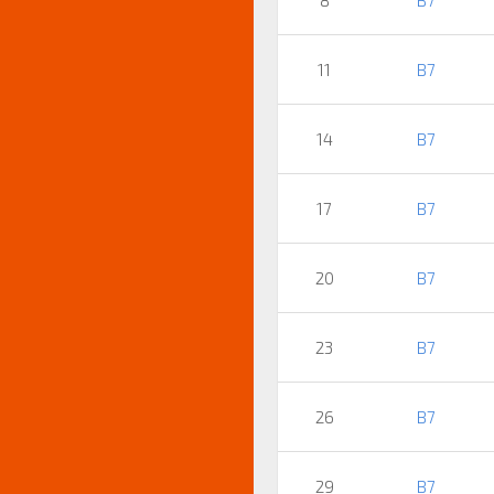
11
B7
14
B7
17
B7
20
B7
23
B7
26
B7
29
B7