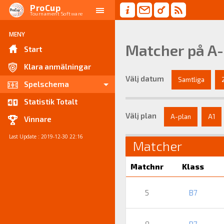
ProCup
Tournament Software
MENY
Matcher på A
Start
Klara anmälningar
Välj datum
Samtliga
Spelschema
Statistik Totalt
Välj plan
A-plan
A1
Vinnare
Last Update : 2019-12-30 22:16
Matcher
Matchnr
Klass
5
B7
8
B7