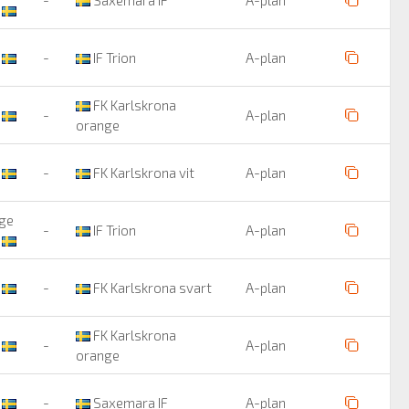
t
-
IF Trion
A-plan
FK Karlskrona
t
-
A-plan
orange
F
-
FK Karlskrona vit
A-plan
nge
-
IF Trion
A-plan
F
-
FK Karlskrona svart
A-plan
FK Karlskrona
t
-
A-plan
orange
n
-
Saxemara IF
A-plan