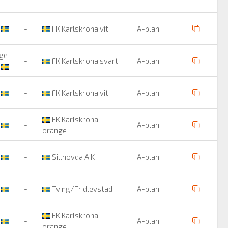
t
-
FK Karlskrona vit
A-plan
nge
-
FK Karlskrona svart
A-plan
K
-
FK Karlskrona vit
A-plan
FK Karlskrona
d
-
A-plan
orange
t
-
Sillhövda AIK
A-plan
t
-
Tving/Fridlevstad
A-plan
FK Karlskrona
K
-
A-plan
orange