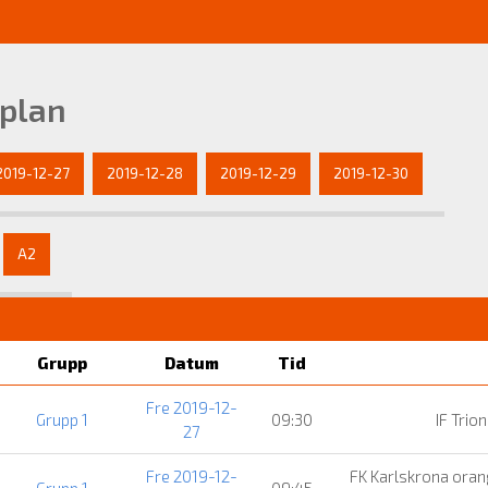
-plan
2019-12-27
2019-12-28
2019-12-29
2019-12-30
A2
Grupp
Datum
Tid
Fre 2019-12-
Grupp 1
09:30
IF Trio
27
Fre 2019-12-
FK Karlskrona ora
Grupp 1
09:45