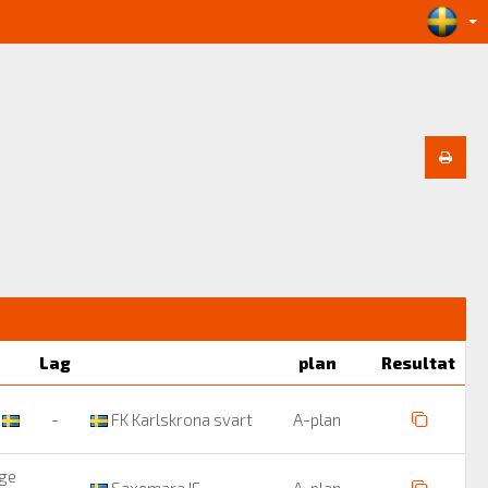
Lag
plan
Resultat
n
-
FK Karlskrona svart
A-plan
nge
-
Saxemara IF
A-plan