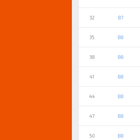
32
B7
35
B8
38
B8
41
B8
44
B8
47
B8
50
B8