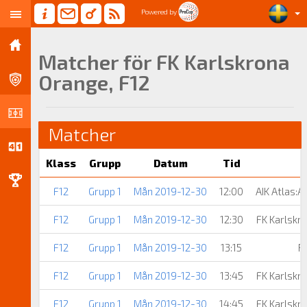
Powered by
Matcher för FK Karlskrona
Orange, F12
Matcher
Klass
Grupp
Datum
Tid
F12
Grupp 1
Mån 2019-12-30
12:00
AIK Atlas:A
F12
Grupp 1
Mån 2019-12-30
12:30
FK Karlskr
F12
Grupp 1
Mån 2019-12-30
13:15
R
F12
Grupp 1
Mån 2019-12-30
13:45
FK Karlskr
F12
Grupp 1
Mån 2019-12-30
14:45
FK Karlskr