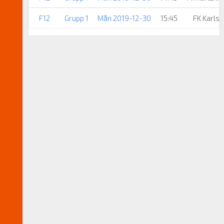
F12
Grupp 1
Mån 2019-12-30
15:45
FK Karls