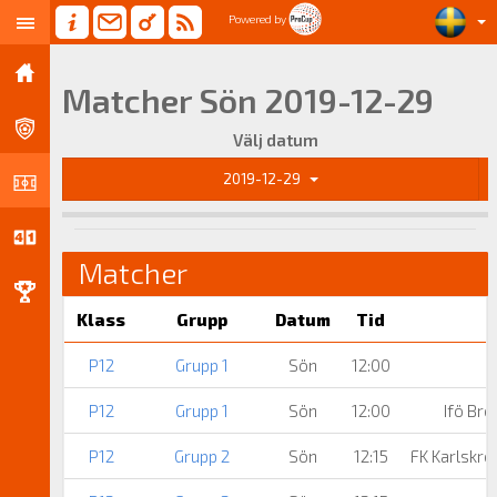
Powered by
Matcher Sön 2019-12-29
Välj datum
2019-12-29
Matcher
Klass
Grupp
Datum
Tid
P12
Grupp 1
Sön
12:00
P12
Grupp 1
Sön
12:00
Ifö Bro
P12
Grupp 2
Sön
12:15
FK Karlskro