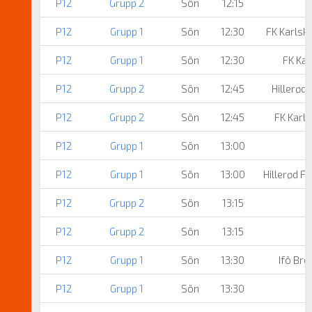
P12
Grupp 2
Sön
12:15
P12
Grupp 1
Sön
12:30
FK Karlsk
P12
Grupp 1
Sön
12:30
FK Ka
P12
Grupp 2
Sön
12:45
Hillerød
P12
Grupp 2
Sön
12:45
FK Karl
P12
Grupp 1
Sön
13:00
P12
Grupp 1
Sön
13:00
Hillerød 
P12
Grupp 2
Sön
13:15
P12
Grupp 2
Sön
13:15
P12
Grupp 1
Sön
13:30
Ifö Bro
P12
Grupp 1
Sön
13:30